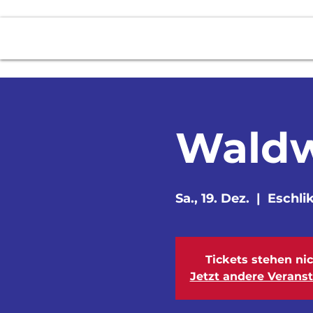
News
2 - Stunden Fahrt
Über uns
Waldw
Sa., 19. Dez.
  |  
Eschli
Tickets stehen ni
Jetzt andere Verans