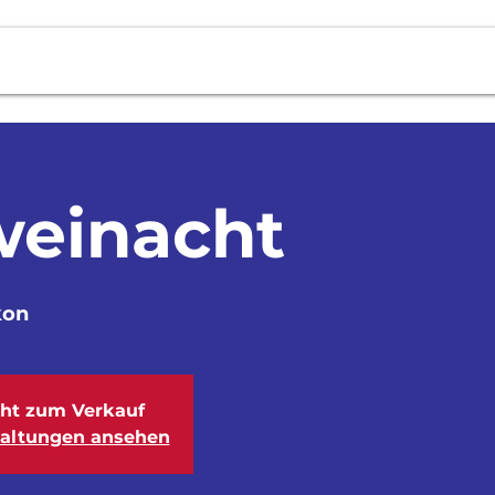
Fotos
Cevihuus
Agenda
Ko
einacht
kon
cht zum Verkauf
taltungen ansehen