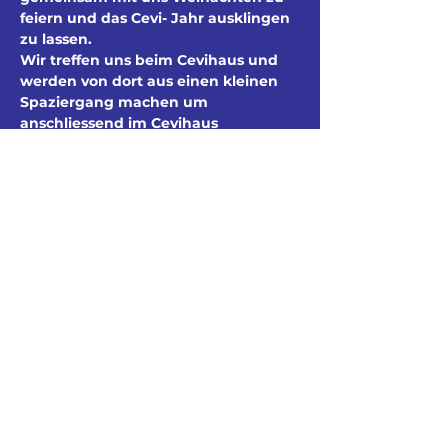
feiern und das Cevi- Jahr ausklingen 
zu lassen.
Wir treffen uns beim Cevihaus und 
werden von dort aus einen kleinen 
Spaziergang machen um 
anschliessend im Cevihaus 
gemeinsam zu essen, zieht euch 
bitte warm an.
Wann: 17.12.2022 um 18:00
Meldet euch Bitte über unsere 
Website an wenn ihr kommen könnt.
Diese Veranstaltung
teilen