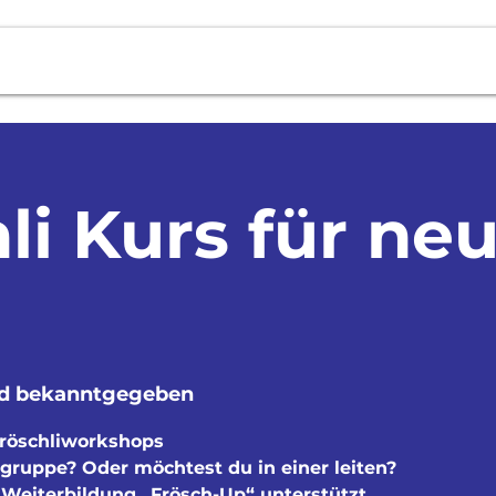
Fotos
Cevihuus
Agenda
Ko
li Kurs für ne
rd bekanntgegeben
Fröschliworkshops
igruppe? Oder möchtest du in einer leiten?
 Weiterbildung „Frösch-Up“ unterstützt