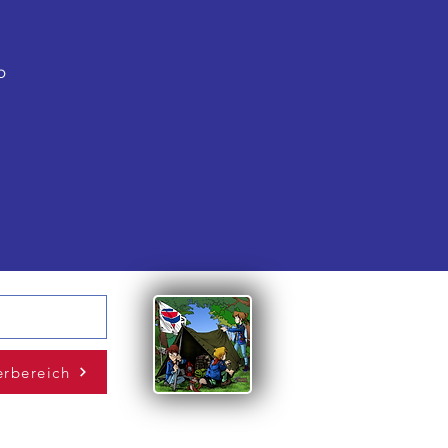
o
erbereich