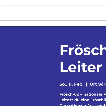
News
2 - Stunden Fahrt
Über uns
Frösch
Leiter
So., 11. Feb.
  |  
Ort wi
Frösch-up – nationale 
Leitest du eine Fröschl
Die nationale Aus- und