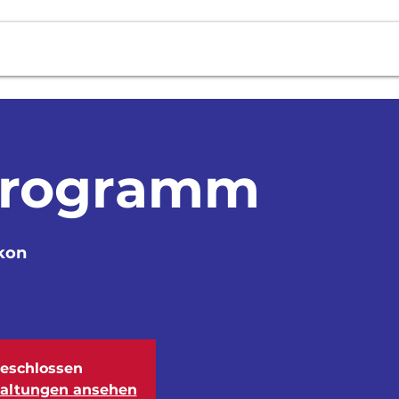
Fotos
Cevihuus
Agenda
Ko
Programm
kon
eschlossen
taltungen ansehen