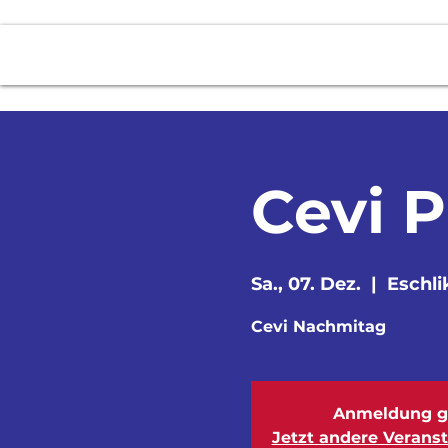
News
2 - Stunden Fahrt
Über uns
Cevi 
Sa., 07. Dez.
  |  
Eschli
Cevi Nachmitag
Anmeldung g
Jetzt andere Verans