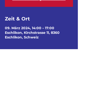
Zeit & Ort
09. März 2024, 14:00 – 17:00
Eschlikon, Kirchstrasse 11, 8360
Eschlikon, Schweiz
Diese Veranstaltung
teilen
© Cevi HTG by Tembo
Login Leiterbereich