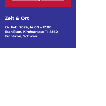
Zeit & Ort
24. Feb. 2024, 14:00 – 17:00
Eschlikon, Kirchstrasse 11, 8360
Eschlikon, Schweiz
Diese Veranstaltung
teilen
© Cevi HTG by Tembo
Login Leiterbereich