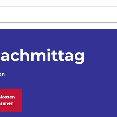
Fotos
Cevihuus
Agenda
Ko
Nachmittag
on
lossen
nsehen