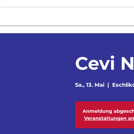
News
2 - Stunden Fahrt
Über uns
Cevi 
Sa., 13. Mai
  |  
Eschlik
Anmeldung abgesch
Veranstaltungen a